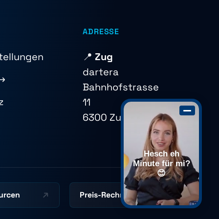
ADRESSE
tellungen
📍
Zug
dartera
Bahnhofstrasse
z
11
6300 Zug
Hesch eh
Minute für mi?
😊
urcen
Preis-Rechner