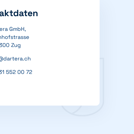
aktdaten
era GmbH,
hofstrasse
6300 Zug
@dartera.ch
31 552 00 72