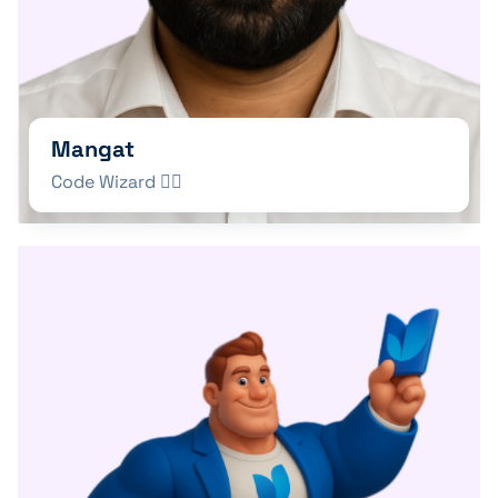
Mangat
Code Wizard 🧙‍♂️