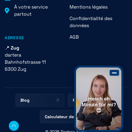
À votre service
Mentions légales
partout
Confidentialité des
données
AGB
ADRESSE
📍
Zug
dartera
Bahnhofstrasse 11
6300 Zug
Hesch eh
Blog
Ressources
Minute für mi?
😊
Calculateur de prix
scroll
© 2026 Dartera SARL