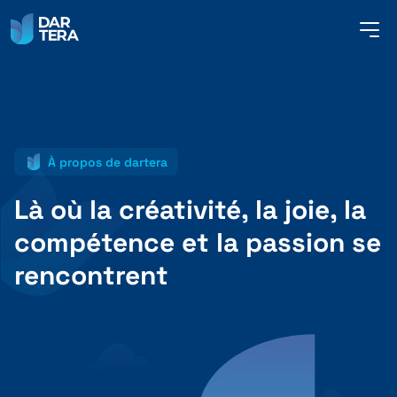
me
but
SERVICES
À propos de dartera
RÉFÉRENCES
Là où la créativité, la joie, la
compétence et la passion se
À PROPOS DE NOUS
rencontrent
CONTACT
FRANÇAIS