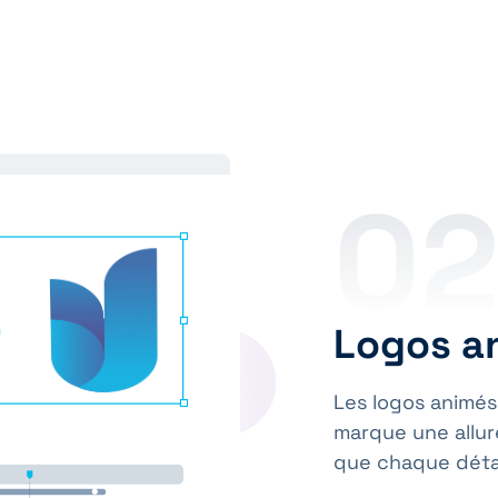
0
Logos a
Les logos animés
marque une allu
que chaque déta