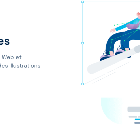
es
e Web et
s illustrations