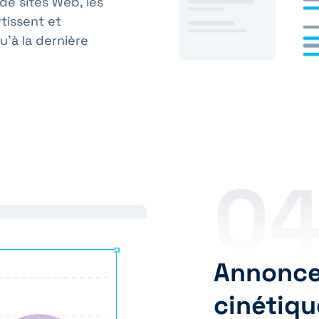
 de sites Web, les
tissent et
’à la dernière
0
Annonce
cinétiqu