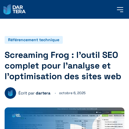
me
but
SERVICES
Référencement technique
Screaming Frog : l’outil SEO
RÉFÉRENCES
complet pour l’analyse et
l’optimisation des sites web
À PROPOS DE NOUS
Écrit par
dartera
octobre 6, 2025
CONTACT
FRANÇAIS