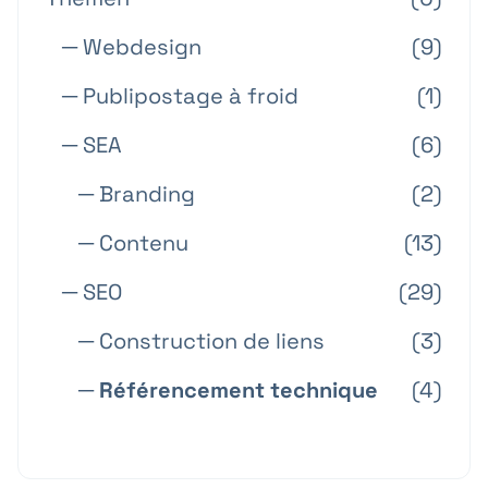
─ Webdesign
(9)
─ Publipostage à froid
(1)
─ SEA
(6)
─ Branding
(2)
─ Contenu
(13)
─ SEO
(29)
─ Construction de liens
(3)
─ Référencement technique
(4)