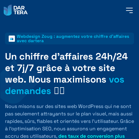
me
but
Webdesign Zoug : augmentez votre chiffre d’affaires
SERVICES
avec dartera
Un chiffre d’affaires 24h/24
RÉFÉRENCES
et 7j/7 grâce à votre site
web. Nous maximisons
vos
demandes
🏋🏽
À PROPOS DE NOUS
Nous misons sur des sites web WordPress qui ne sont
pas seulement attrayants sur le plan visuel, mais aussi
CONTACT
rapides, sûrs, fiables et orientés vers l’utilisateur. Grâce
à l’optimisation SEO, nous assurons un engagement
accru des utilisateurs,
des taux de conversion plus
FRANÇAIS