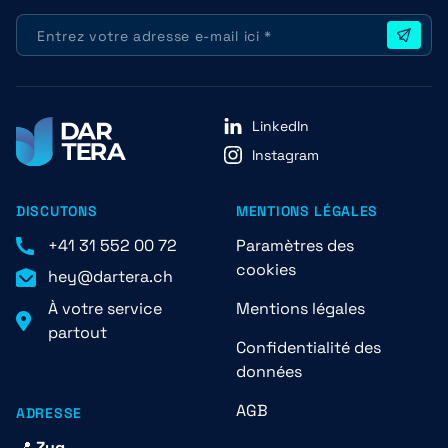
LinkedIn
Instagram
DISCUTONS
MENTIONS LÉGALES
+41 31 552 00 72
Paramètres des
cookies
hey@dartera.ch
À votre service
Mentions légales
partout
Confidentialité des
données
AGB
ADRESSE
📍
Zug