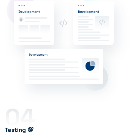
04
Testing 💯