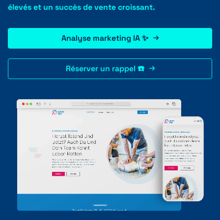
élevés et un succès de vente croissant.
+41 31 552 00 72
Analyse marketing IA ✨
Réserver un rappel ☎️
Envoyer un message 💌