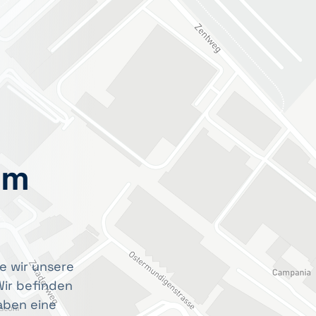
im
e wir unsere
ir befinden
aben eine