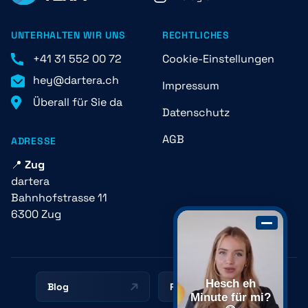
UNTERHALTEN WIR UNS
RECHTLICHES
+41 31 552 00 72
Cookie-Einstellungen
hey@dartera.ch
Impressum
Überall für Sie da
Datenschutz
AGB
ADRESSE
📍
Zug
dartera
Bahnhofstrasse 11
6300 Zug
Hesch eh
Blog
Ressourcen
Minute für mi?