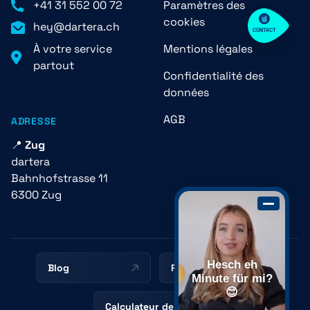
+41 31 552 00 72
Paramètres des
cookies
hey@dartera.ch
CONTACT
À votre service
Mentions légales
+41 31 552 00 72
partout
Confidentialité des
données
Envoyer un message 💌
AGB
ADRESSE
📍
Zug
dartera
Bahnhofstrasse 11
6300 Zug
Hesch eh
Blog
Ressources
Minute für mi?
😊
Calculateur de prix