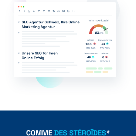
COMME
DES STÉROÏDES
*