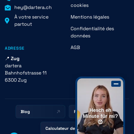
cookies
hey@dartera.ch
À votre service
Mentions légales
partout
Confidentialité des
données
AGB
ADRESSE
📍
Zug
dartera
Bahnhofstrasse 11
6300 Zug
Hesch eh
Blog
Ressources
Minute für mi?
😊
Calculateur de prix