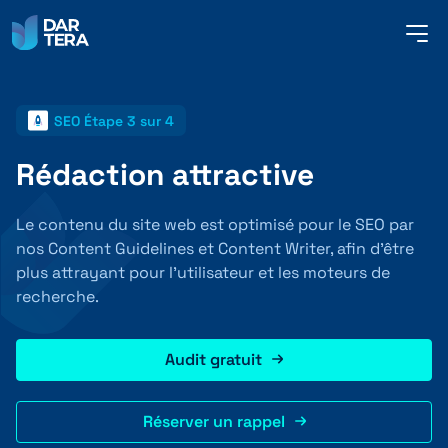
me
but
SEO Étape 3 sur 4
SERVICES
Rédaction attractive
RÉFÉRENCES
Le contenu du site web est optimisé pour le SEO par
nos Content Guidelines et Content Writer, afin d’être
plus attrayant pour l’utilisateur et les moteurs de
À PROPOS DE NOUS
recherche.
Audit gratuit
CONTACT
Réserver un rappel
FRANÇAIS