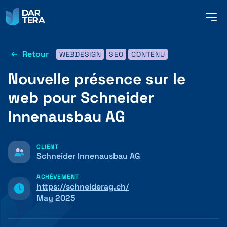
me
but
Retour
WEBDESIGN
SEO
CONTENU
SERVICES
Nouvelle présence sur le
web pour Schneider
RÉFÉRENCES
Innenausbau AG
À PROPOS DE NOUS
CLIENT
Schneider Innenausbau AG
ACHÈVEMENT
CONTACT
https://schneiderag.ch/
May 2025
FRANÇAIS