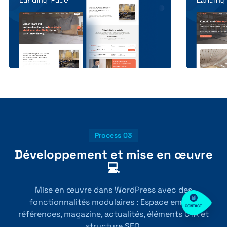
Process 03
Développement et mise en œuvre
💻
Mise en œuvre dans WordPress avec des
fonctionnalités modulaires : Espace emploi,
CONTACT
références, magazine, actualités, éléments CTA et
structure SEO.