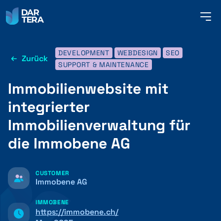
me
but
DEVELOPMENT
WEBDESIGN
SEO
Zurück
SERVICES
SUPPORT & MAINTENANCE
Immobilienwebsite mit
REFERENZEN
integrierter
Immobilienverwaltung für
die Immobene AG
ÜBER UNS
CUSTOMER
KONTAKT
Immobene AG
IMMOBENE
https://immobene.ch/
DEUTSCH