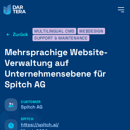
me
but
MULTILINGUAL CMS
WEBDESIGN
Zurück
SERVICES
SUPPORT & MAINTENANCE
Mehrsprachige Website-
REFERENZEN
Verwaltung auf
Unternehmensebene für
Spitch AG
ÜBER UNS
CUSTOMER
KONTAKT
Spitch AG
SPITCH
https://spitch.ai/
DEUTSCH