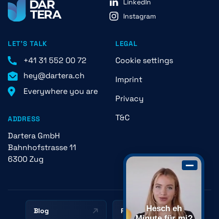
LinkedIn
Instagram
LET'S TALK
LEGAL
+41 31 552 00 72
Cookie settings
hey@dartera.ch
Imprint
Everywhere you are
Privacy
T&C
ADDRESS
Dartera GmbH
Bahnhofstrasse 11
6300 Zug
Hesch eh
Blog
Resources
Minute für mi?