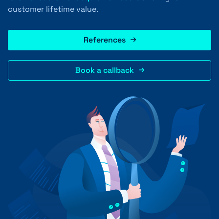
customer lifetime value.
+41 31 552 00 72
References
Book a callback
💌 Send Message