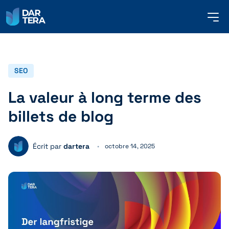
me
but
SERVICES
SEO
La valeur à long terme des
RÉFÉRENCES
billets de blog
À PROPOS DE NOUS
Écrit par
dartera
octobre 14, 2025
CONTACT
FRANÇAIS