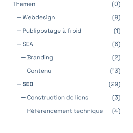
Themen
(0)
─ Webdesign
(9)
─ Publipostage à froid
(1)
─ SEA
(6)
─ Branding
(2)
─ Contenu
(13)
─ SEO
(29)
─ Construction de liens
(3)
─ Référencement technique
(4)