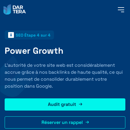
me
but
SEO Étape 4 sur 4
SERVICES
Power Growth
RÉFÉRENCES
L’autorité de votre site web est considérablement
accrue grâce à nos backlinks de haute qualité, ce qui
nous permet de consolider durablement votre
À PROPOS DE NOUS
position dans Google.
Audit gratuit
CONTACT
Réserver un rappel
FRANÇAIS