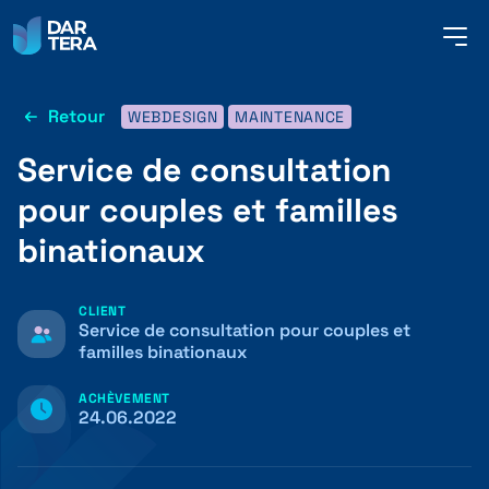
me
but
Retour
WEBDESIGN
MAINTENANCE
SERVICES
Service de consultation
pour couples et familles
RÉFÉRENCES
binationaux
À PROPOS DE NOUS
CLIENT
Service de consultation pour couples et
familles binationaux
CONTACT
ACHÈVEMENT
24.06.2022
FRANÇAIS