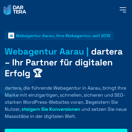
me
but
Webagentur Aarau, Ihre Webagentur, seit 2015
SERVICES
Webagentur Aarau |
dartera
– Ihr Partner für digitalen
REFERENZEN
Erfolg 🏆
ÜBER UNS
dartera, die führende Webagentur in Aarau, bringt Ihre
Marke mit einzigartigen, schnellen, sicheren und SEO-
starken WordPress-Websites voran. Begeistern Sie
KONTAKT
Nutzer,
steigern Sie Konversionen
und setzen Sie neue
Massstäbe in der digitalen Welt.
DEUTSCH