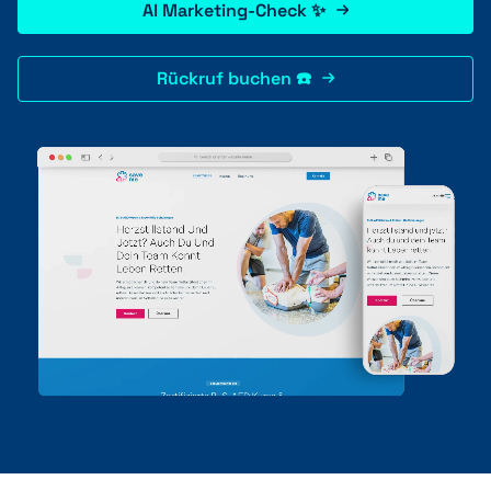
AI Marketing-Check ✨
Rückruf buchen ☎️
+41 31 552 00 72
Nachricht senden 💌