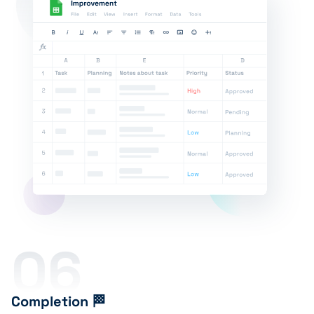
06
Completion 🏁