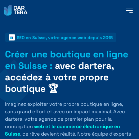
me
but
SEO en Suisse, votre agence web depuis 2015
SERVICES
Créer une boutique en ligne
en Suisse :
avec dartera,
RÉFÉRENCES
accédez à votre propre
boutique 🏆
À PROPOS DE NOUS
Imaginez exploiter votre propre boutique en ligne,
sans grand effort et avec un impact maximal. Avec
CONTACT
dartera, votre agence de premier plan pour la
conception
web et le commerce électronique en
Suisse
, ce rêve devient réalité. Notre équipe d’experts
FRANÇAIS