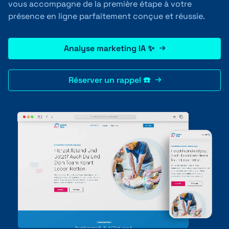
vous accompagne de la première étape à votre
présence en ligne parfaitement conçue et réussie.
+41 31 552 00 72
Analyse marketing IA ✨
Réserver un rappel ☎️
Envoyer un message 💌