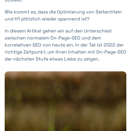
Wie kommt es, dass die Optimierung von Seitentiteln
und H1 plötzlich wieder spannend ist?
In diesem Artikel gehen wir auf den Unterschied
zwischen normalem On-Page-SEO und dem
korrelativen SEO von heute ein. In der Tat ist 2022 der
richtige Zeitpunkt, um Ihren Inhalten mit On-Page-SEO
der nächsten Stufe etwas Liebe zu zeigen.