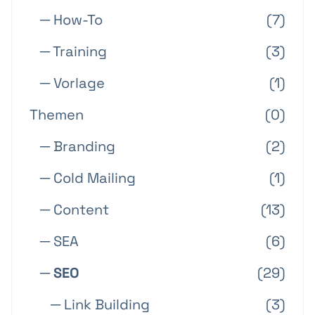
─ How-To
(7)
─ Training
(3)
─ Vorlage
(1)
Themen
(0)
─ Branding
(2)
─ Cold Mailing
(1)
─ Content
(13)
─ SEA
(6)
─ SEO
(29)
─ Link Building
(3)