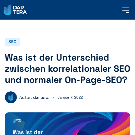
me
but
SERVICES
SEO
Was ist der Unterschied
REFERENZEN
zwischen korrelationaler SEO
und normaler On-Page-SEO?
ÜBER UNS
Autor:
dartera
Januar 7, 2022
KONTAKT
DEUTSCH