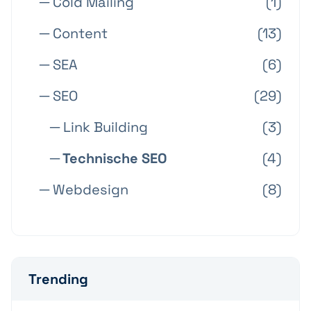
─ Cold Mailing
(1)
─ Content
(13)
─ SEA
(6)
─ SEO
(29)
─ Link Building
(3)
─ Technische SEO
(4)
─ Webdesign
(8)
Trending