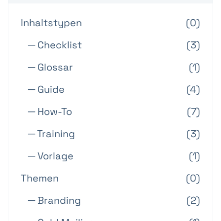
Inhaltstypen
(0)
─ Checklist
(3)
─ Glossar
(1)
─ Guide
(4)
─ How-To
(7)
─ Training
(3)
─ Vorlage
(1)
Themen
(0)
─ Branding
(2)