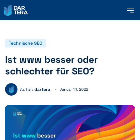
me
but
SERVICES
Technische SEO
Ist www besser oder
REFERENZEN
schlechter für SEO?
ÜBER UNS
Autor:
dartera
Januar 14, 2022
KONTAKT
DEUTSCH