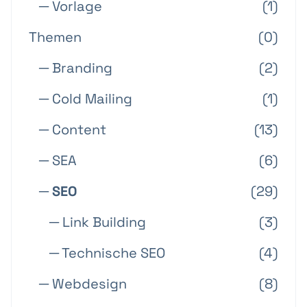
─ Vorlage
(1)
Themen
(0)
─ Branding
(2)
─ Cold Mailing
(1)
─ Content
(13)
─ SEA
(6)
─ SEO
(29)
─ Link Building
(3)
─ Technische SEO
(4)
─ Webdesign
(8)