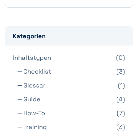
Kategorien
Inhaltstypen
(0)
─ Checklist
(3)
─ Glossar
(1)
─ Guide
(4)
─ How-To
(7)
─ Training
(3)